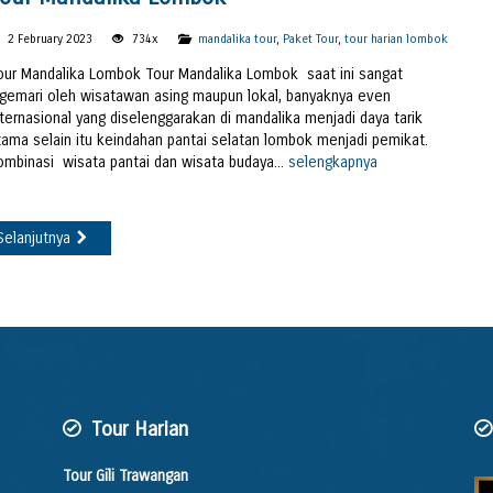
2 February 2023
734x
mandalika tour
,
Paket Tour
,
tour harian lombok
our Mandalika Lombok Tour Mandalika Lombok saat ini sangat
igemari oleh wisatawan asing maupun lokal, banyaknya even
nternasional yang diselenggarakan di mandalika menjadi daya tarik
tama selain itu keindahan pantai selatan lombok menjadi pemikat.
ombinasi wisata pantai dan wisata budaya...
selengkapnya
Selanjutnya
Tour Harian
Tour Gili Trawangan