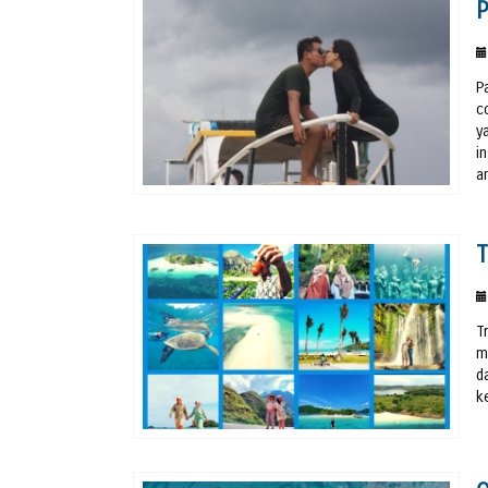
P
P
c
y
i
a
T
T
m
d
k