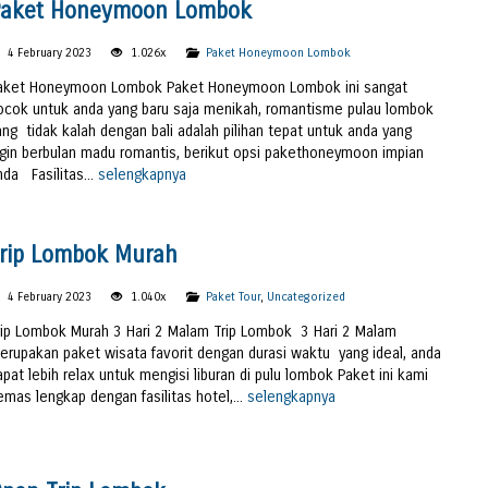
aket Honeymoon Lombok
4 February 2023
1.026x
Paket Honeymoon Lombok
aket Honeymoon Lombok Paket Honeymoon Lombok ini sangat
ocok untuk anda yang baru saja menikah, romantisme pulau lombok
ang tidak kalah dengan bali adalah pilihan tepat untuk anda yang
ngin berbulan madu romantis, berikut opsi pakethoneymoon impian
nda Fasilitas...
selengkapnya
rip Lombok Murah
4 February 2023
1.040x
Paket Tour
,
Uncategorized
rip Lombok Murah 3 Hari 2 Malam Trip Lombok 3 Hari 2 Malam
erupakan paket wisata favorit dengan durasi waktu yang ideal, anda
apat lebih relax untuk mengisi liburan di pulu lombok Paket ini kami
emas lengkap dengan fasilitas hotel,...
selengkapnya