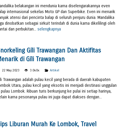
andalika belakangan ini mendunia karna diselengarakannya even
alap internasional sekelas Moto GP dan Superbike. Even ini menarik
anyak atensi dari pencinta balap di seluruh penjuru dunia. Mandalika
uga dinobatkan sebagai sirkuit terindah di dunia karna dikelilingi oleh
antai dan perbukitan...
selengkapnya
norkeling Gili Trawangan Dan Aktifitas
enarik di Gili Trawangan
22 May 2023
3.040x
Artikel
ili Trawangan adalah pulau kecil yang berada di daerah kabupaten
ombok Utara, pulau kecil yang eksotis ini menjadi destinasi unggulan
i pulau Lombok. Ribuan turis berkunjung ke pulai ini setiap harinya,
elain karna pesonanya pulau ini juga dapat diakses dengan...
ips Liburan Murah Ke Lombok, Travel