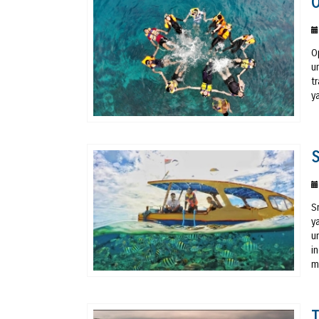
O
O
u
t
y
S
S
y
u
i
m
T