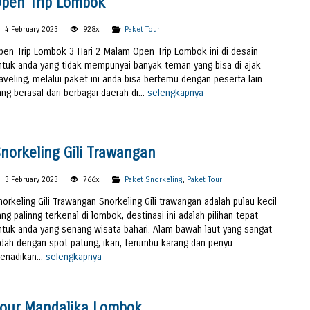
pen Trip Lombok
4 February 2023
928x
Paket Tour
pen Trip Lombok 3 Hari 2 Malam Open Trip Lombok ini di desain
ntuk anda yang tidak mempunyai banyak teman yang bisa di ajak
raveling, melalui paket ini anda bisa bertemu dengan peserta lain
ang berasal dari berbagai daerah di...
selengkapnya
norkeling Gili Trawangan
3 February 2023
766x
Paket Snorkeling
,
Paket Tour
norkeling Gili Trawangan Snorkeling Gili trawangan adalah pulau kecil
ang palinng terkenal di lombok, destinasi ini adalah pilihan tepat
ntuk anda yang senang wisata bahari. Alam bawah laut yang sangat
ndah dengan spot patung, ikan, terumbu karang dan penyu
enadikan...
selengkapnya
our Mandalika Lombok