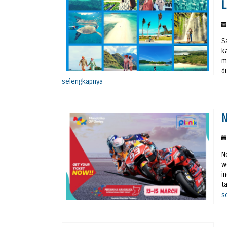
S
k
m
d
selengkapnya
N
N
w
i
t
s