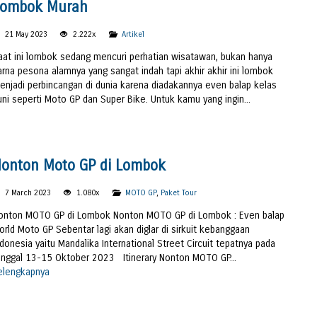
Lombok Murah
21 May 2023
2.222x
Artikel
aat ini lombok sedang mencuri perhatian wisatawan, bukan hanya
arna pesona alamnya yang sangat indah tapi akhir akhir ini lombok
enjadi perbincangan di dunia karena diadakannya even balap kelas
uni seperti Moto GP dan Super Bike. Untuk kamu yang ingin...
onton Moto GP di Lombok
7 March 2023
1.080x
MOTO GP
,
Paket Tour
onton MOTO GP di Lombok Nonton MOTO GP di Lombok : Even balap
orld Moto GP Sebentar lagi akan diglar di sirkuit kebanggaan
ndonesia yaitu Mandalika International Street Circuit tepatnya pada
anggal 13-15 Oktober 2023 Itinerary Nonton MOTO GP...
elengkapnya