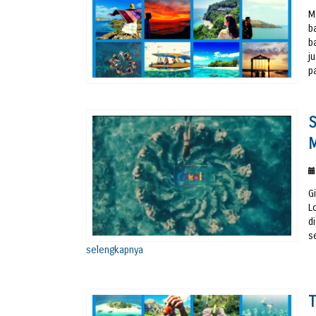
M
b
b
j
p
S
M
G
L
d
s
selengkapnya
T