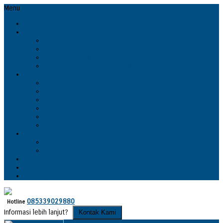
Menu
Home
Paket Tour
Tour Lombok 2 Hari 1 Malam
Trip Lombok 3 Hari 2 Malam
Liburan Lombok 4 Hari 3 Malam
Paket Wisata Lombok 5 Hari 4 Malam
Tour Harian
Tour Gili Trawangan
Tour Pantai Pink
Sasak Tour
Tour Sembalun
Tour Gili Nanggu
Tour Air Terjun
Paket Honeymoon
Honeymoon Lombok 3 Hari 2 Malam
Honeymoon Lombok 4 Hari 3 Malam
Sewa Mobil
Artikel
Tentang Kami
085339029880
Hotline
Informasi lebih lanjut?
Kontak Kami