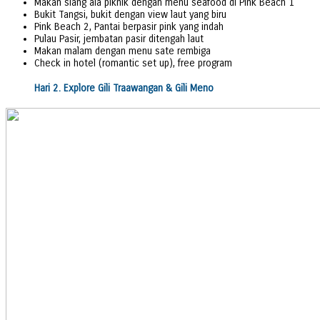
Makan siang ala piknik dengan menu seafood di Pink Beach 1
Bukit Tangsi, bukit dengan view laut yang biru
Pink Beach 2, Pantai berpasir pink yang indah
Pulau Pasir, jembatan pasir ditengah laut
Makan malam dengan menu sate rembiga
Check in hotel (romantic set up), free program
Hari 2. Explore Gili Traawangan & Gili Meno