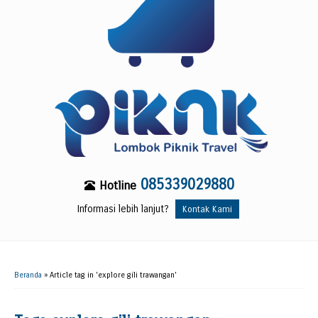
085339029880
Hotline
Informasi lebih lanjut?
Kontak Kami
Beranda
»
Article tag in 'explore gili trawangan'