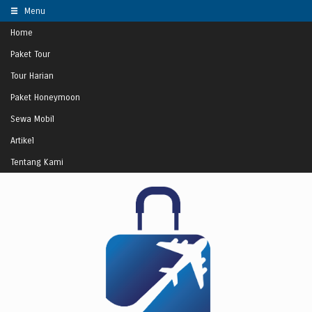
Menu
Home
Paket Tour
Tour Harian
Paket Honeymoon
Sewa Mobil
Artikel
Tentang Kami