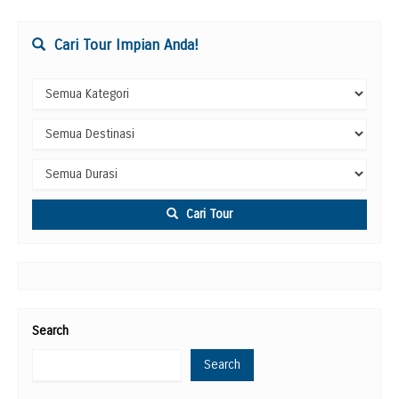
Cari Tour Impian Anda!
Cari Tour
Search
Search