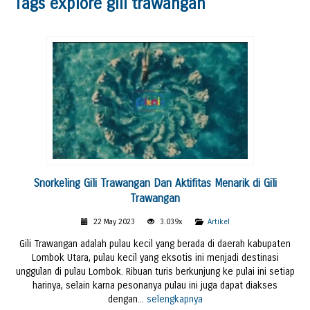
Tags
explore gili trawangan
Snorkeling Gili Trawangan Dan Aktifitas Menarik di Gili
Trawangan
22 May 2023
3.039x
Artikel
Gili Trawangan adalah pulau kecil yang berada di daerah kabupaten
Lombok Utara, pulau kecil yang eksotis ini menjadi destinasi
unggulan di pulau Lombok. Ribuan turis berkunjung ke pulai ini setiap
harinya, selain karna pesonanya pulau ini juga dapat diakses
dengan...
selengkapnya