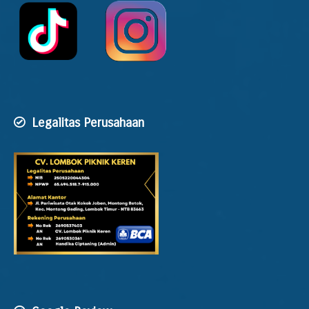
Legalitas Perusahaan