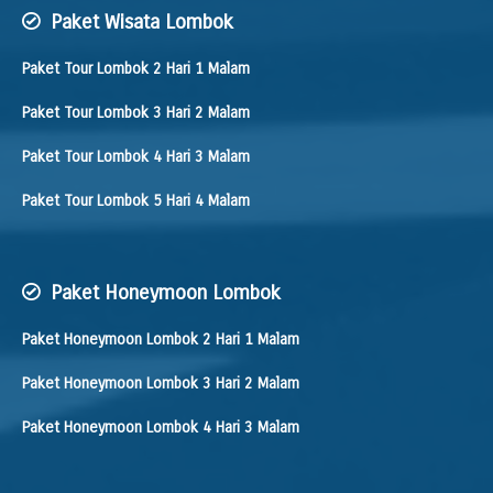
Paket Wisata Lombok
Paket Tour Lombok 2 Hari 1 Malam
Paket Tour Lombok 3 Hari 2 Malam
Paket Tour Lombok 4 Hari 3 Malam
Paket Tour Lombok 5 Hari 4 Malam
Paket Honeymoon Lombok
Paket Honeymoon Lombok 2 Hari 1 Malam
Paket Honeymoon Lombok 3 Hari 2 Malam
Paket Honeymoon Lombok 4 Hari 3 Malam