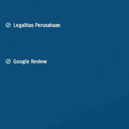
Legalitas Perusahaan
Google Review