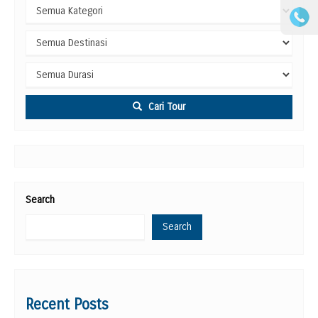
Cari Tour
Search
Search
Recent Posts