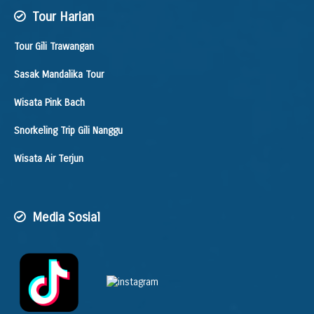
Tour Harian
Tour Gili Trawangan
Sasak Mandalika Tour
Wisata Pink Bach
Snorkeling Trip Gili Nanggu
Wisata Air Terjun
Media Sosial