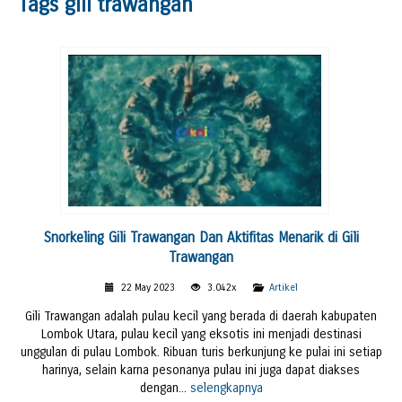
Tags
gili trawangan
Snorkeling Gili Trawangan Dan Aktifitas Menarik di Gili
Trawangan
22 May 2023
3.042x
Artikel
Gili Trawangan adalah pulau kecil yang berada di daerah kabupaten
Lombok Utara, pulau kecil yang eksotis ini menjadi destinasi
unggulan di pulau Lombok. Ribuan turis berkunjung ke pulai ini setiap
harinya, selain karna pesonanya pulau ini juga dapat diakses
dengan...
selengkapnya